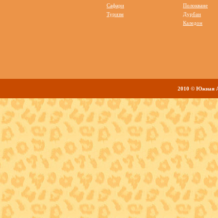
Сафари
Полокване
Туризм
Дурбан
Каледон
2010 © Южная 