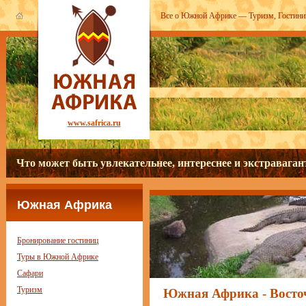
Все о Южной Африке —
Туризм
,
Гостин
www.safrica.ru
Что может быть увлекательнее, интереснее и экстраваган
Южная Африка
Бронирование гостиниц
Туры в Южной Африке
Сафари
Туризм
Южная Африка -
Восто