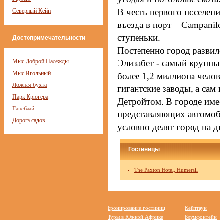
В честь первого поселени
Северный Кейп
въезда в порт – Campani
ступеньки.
Достопримечательности
Постепенно город развил
Мыс Доброй Надежды
Элизабет - самый крупн
Мыс Игольный
более 1,2 миллиона чело
Ложная бухта
гигантские заводы, а са
Парк Крюгера
Детройтом. В городе име
Гансбаай
представляющих автомо
Дорога садов
условно делят город на д
Гостиницы
The Paxton Hotel, Humerail
Бронирование гостиниц
Кейптаун
Туры в Южной Африке
Блумфонтейн