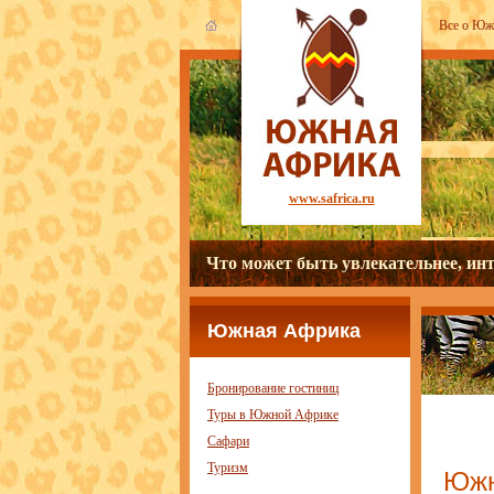
Все о Ю
www.safrica.ru
Что может быть увлекательнее, инт
Южная Африка
Бронирование гостиниц
Туры в Южной Африке
Сафари
Туризм
Южн