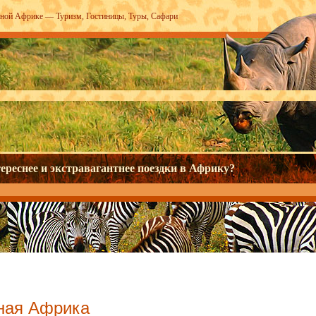
жной Африке —
Туризм
,
Гостиницы
,
Туры
,
Сафари
ереснее и экстравагантнее поездки в Африку?
ая Африка