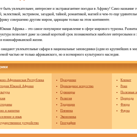
т быть увлекательнее, интереснее и экстравагантнее поездки в Африку! Само название 
й, эклектикой, экстримом, загадкой, тайной, романтикой, магией и чем-то еще удивител
фрику совершенно другим миром, царящим только на этом континенте.
Южная Африка – это самое популярное направление в сфере мирового туризма. Развита
уктура позволяет даже за самый короткий срок познакомиться наиболее интересными и
ми южноафриканской жизни.
 ожидают увлекательные сафари в национальные заповедники (одни из крупнейших в м
емой частью не только африканского, но и всемирного культурного наследия.
рики
но-Африканская Республика
Праздники
Климат
стория Южной Африки
Прикладное искусство
Реки
льтура
Сувениры
Полезные 
хня
Религия
Природа
стораны
Традиции
Флора
но и напитки
Племена
Фауна
селение и язык
Экономика
сударственное устройство
География