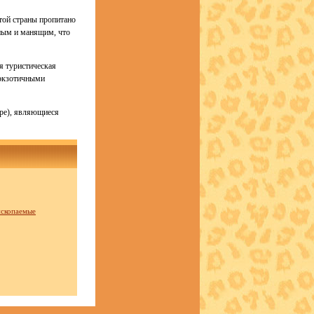
этой страны пропитано
ьным и манящим, что
я туристическая
 экзотичными
ире), являющиеся
ископаемые