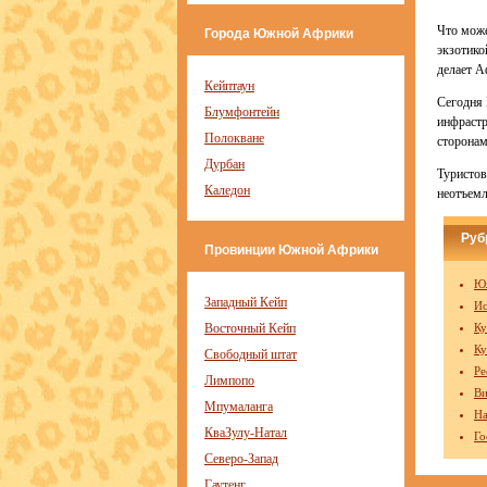
Что може
Города Южной Африки
экзотико
делает А
Кейптаун
Сегодня 
Блумфонтейн
инфрастр
Полокване
сторона
Дурбан
Туристов
Каледон
неотъемл
Руб
Провинции Южной Африки
Юж
Западный Кейп
И
Восточный Кейп
Ку
Ку
Свободный штат
Ре
Лимпопо
Ви
Мпумаланга
На
КваЗулу-Натал
Го
Северо-Запад
Гаутенг